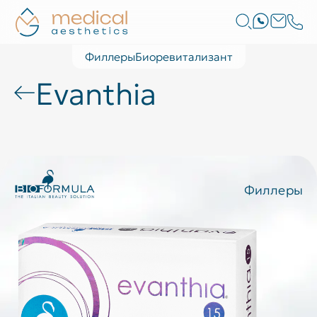
Филлеры
Биоревитализант
Evanthia
Филлеры